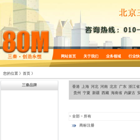
网站首页
关于我们
业务领域
行业快
企业简介
商标服务
您的位置 》
首页
》
企业规划
专利服务
三秦品牌
企业文化
版权服务
香港
上海
河北
河南
北京
广东
浙江省
|
|
|
|
|
|
贵州
宁夏
新疆
西藏
海南省
内蒙古
|
|
|
|
|
|
|
增值服务
法律服务
机构设置
>
全部
> 所有
商标注册