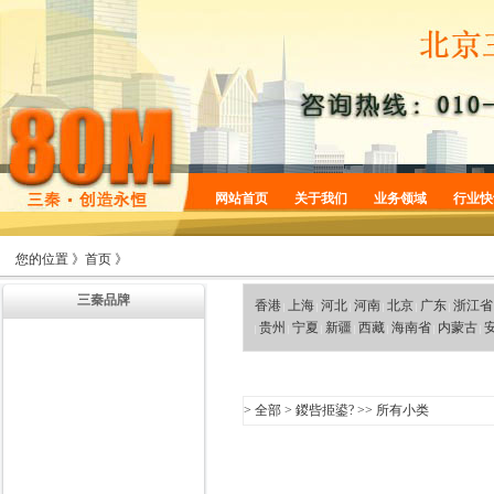
网站首页
关于我们
业务领域
行业快
企业简介
商标服务
您的位置 》
首页
》
企业规划
专利服务
三秦品牌
企业文化
版权服务
香港
上海
河北
河南
北京
广东
浙江省
|
|
|
|
|
|
贵州
宁夏
新疆
西藏
海南省
内蒙古
|
|
|
|
|
|
|
增值服务
法律服务
机构设置
>
全部
>
鍐呰挋鍙?
>> 所有小类