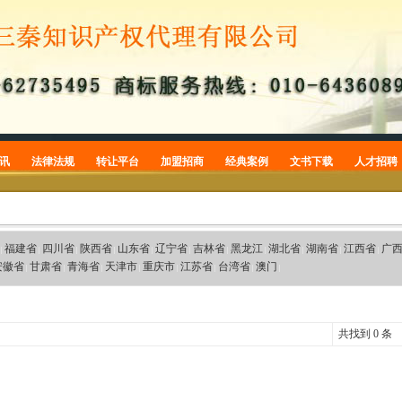
讯
法律法规
转让平台
加盟招商
经典案例
文书下载
人才招聘
商标
商标转让
加盟招商
商标案例
商标申请
专利
专利转让
专利案例
专利申请
版权
版权案例
版权登记
福建省
四川省
陕西省
山东省
辽宁省
吉林省
黑龙江
湖北省
湖南省
江西省
广
|
|
|
|
|
|
|
|
|
|
|
安徽省
甘肃省
青海省
天津市
重庆市
江苏省
台湾省
澳门
|
|
|
|
|
|
|
|
常识
商标公告
品牌案件
共找到 0 条