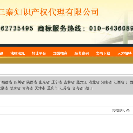
讯
法律法规
转让平台
加盟招商
经典案例
文书下载
人才招聘
商标
商标转让
加盟招商
商标案例
商标申请
专利
专利转让
专利案例
专利申请
版权
版权案例
版权登记
福建省
四川省
陕西省
山东省
辽宁省
吉林省
黑龙江
湖北省
湖南省
江西省
广
|
|
|
|
|
|
|
|
|
|
|
安徽省
甘肃省
青海省
天津市
重庆市
江苏省
台湾省
澳门
|
|
|
|
|
|
|
|
常识
商标公告
品牌案件
共找到 0 条