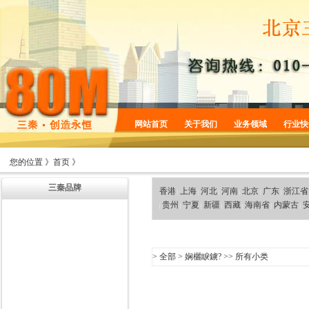
网站首页
关于我们
业务领域
行业快
企业简介
商标服务
您的位置 》
首页
》
企业规划
专利服务
三秦品牌
企业文化
版权服务
香港
上海
河北
河南
北京
广东
浙江省
|
|
|
|
|
|
贵州
宁夏
新疆
西藏
海南省
内蒙古
|
|
|
|
|
|
|
增值服务
法律服务
机构设置
>
全部
>
娴欐睙鐪?
>> 所有小类