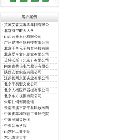
客户案例
·
英国艾森克啤酒集团有限公
·
北京航空航天大学
·
山西云雁石化有限公司
·
广州易鸿生物科技有限公司
·
北京千鱼元子教育科技有限
·
北京爱享文化传媒有限公司
·
英特沃斯（北京）有限公司
·
内蒙古共信电气股份有限公
·
陕西安智实业有限公司
·
江苏扬州京国实业有限公司
·
北京千易盟文化公司
·
北京人福医疗器械有限公司
·
北京东方视报有限公司
·
朱炳仁铜都博物馆
·
云南玉溪市新平县民族医药
·
中国皮革和制鞋工业研究院
·
中国民间音乐团
·
中央音乐学院
·
山东轻工业学院
·
东北农业大学