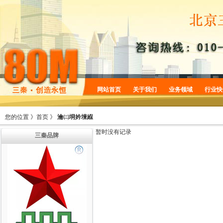
网站首页
关于我们
业务领域
行业快
企业简介
商标服务
您的位置 》
首页
》
瀹㈡埛妗堜緥
企业规划
专利服务
暂时没有记录
三秦品牌
企业文化
版权服务
增值服务
法律服务
机构设置