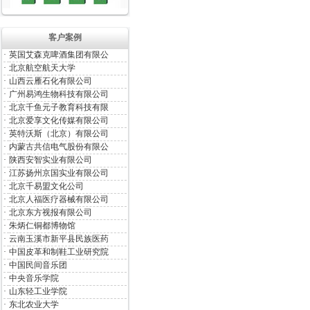
客户案例
·
英国艾森克啤酒集团有限公
·
北京航空航天大学
·
山西云雁石化有限公司
·
广州易鸿生物科技有限公司
·
北京千鱼元子教育科技有限
·
北京爱享文化传媒有限公司
·
英特沃斯（北京）有限公司
·
内蒙古共信电气股份有限公
·
陕西安智实业有限公司
·
江苏扬州京国实业有限公司
·
北京千易盟文化公司
·
北京人福医疗器械有限公司
·
北京东方视报有限公司
·
朱炳仁铜都博物馆
·
云南玉溪市新平县民族医药
·
中国皮革和制鞋工业研究院
·
中国民间音乐团
·
中央音乐学院
·
山东轻工业学院
·
东北农业大学