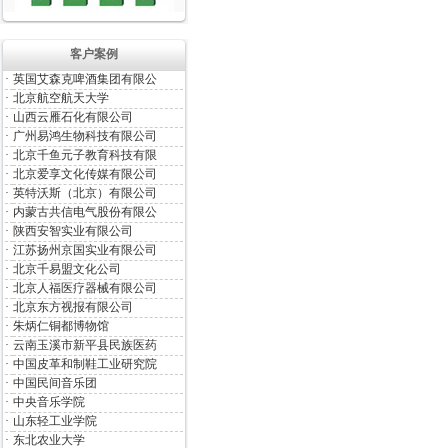
客户案例
·
英国艾森克啤酒集团有限公
·
北京航空航天大学
·
山西云雁石化有限公司
·
广州易鸿生物科技有限公司
·
北京千鱼元子教育科技有限
·
北京爱享文化传媒有限公司
·
英特沃斯（北京）有限公司
·
内蒙古共信电气股份有限公
·
陕西安智实业有限公司
·
江苏扬州京国实业有限公司
·
北京千易盟文化公司
·
北京人福医疗器械有限公司
·
北京东方视报有限公司
·
朱炳仁铜都博物馆
·
云南玉溪市新平县民族医药
·
中国皮革和制鞋工业研究院
·
中国民间音乐团
·
中央音乐学院
·
山东轻工业学院
·
东北农业大学