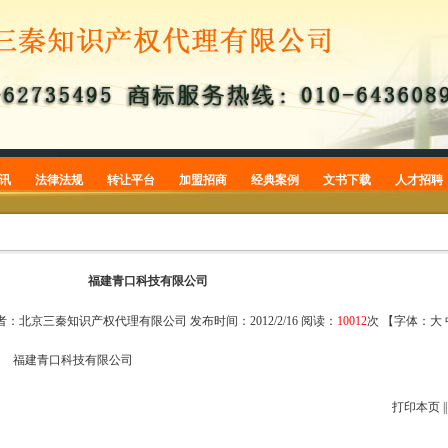
讯
法律法规
转让平台
加盟招商
经典案例
文书下载
人才招聘
商标
商标转让
加盟招商
商标案例
商标申请
专利
专利转让
专利案例
专利申请
版权
版权案例
版权登记
福建青口科技有限公司
常识
商标公告
者
：北京三秦知识产权代理有限公司
发布时间
：2012/2/16
阅读
：
10012
次 【字体：
大
品牌案件
福建青口科技有限公司
打印本页
|