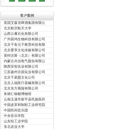
客户案例
·
英国艾森克啤酒集团有限公
·
北京航空航天大学
·
山西云雁石化有限公司
·
广州易鸿生物科技有限公司
·
北京千鱼元子教育科技有限
·
北京爱享文化传媒有限公司
·
英特沃斯（北京）有限公司
·
内蒙古共信电气股份有限公
·
陕西安智实业有限公司
·
江苏扬州京国实业有限公司
·
北京千易盟文化公司
·
北京人福医疗器械有限公司
·
北京东方视报有限公司
·
朱炳仁铜都博物馆
·
云南玉溪市新平县民族医药
·
中国皮革和制鞋工业研究院
·
中国民间音乐团
·
中央音乐学院
·
山东轻工业学院
·
东北农业大学