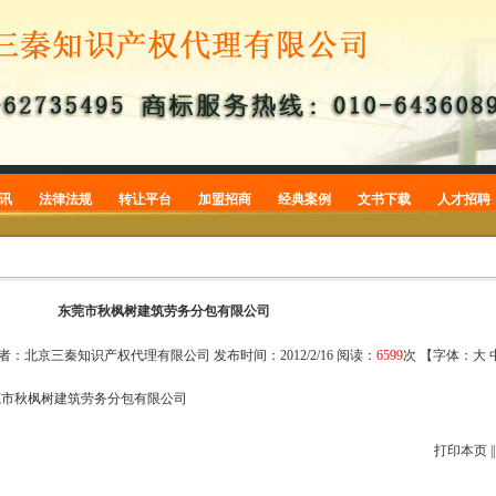
讯
法律法规
转让平台
加盟招商
经典案例
文书下载
人才招聘
商标
商标转让
加盟招商
商标案例
商标申请
专利
专利转让
专利案例
专利申请
版权
版权案例
版权登记
东莞市秋枫树建筑劳务分包有限公司
常识
商标公告
者
：北京三秦知识产权代理有限公司
发布时间
：2012/2/16
阅读
：
6599
次 【字体：
大
品牌案件
莞市秋枫树建筑劳务分包有限公司
打印本页
|