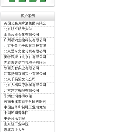
客户案例
·
英国艾森克啤酒集团有限公
·
北京航空航天大学
·
山西云雁石化有限公司
·
广州易鸿生物科技有限公司
·
北京千鱼元子教育科技有限
·
北京爱享文化传媒有限公司
·
英特沃斯（北京）有限公司
·
内蒙古共信电气股份有限公
·
陕西安智实业有限公司
·
江苏扬州京国实业有限公司
·
北京千易盟文化公司
·
北京人福医疗器械有限公司
·
北京东方视报有限公司
·
朱炳仁铜都博物馆
·
云南玉溪市新平县民族医药
·
中国皮革和制鞋工业研究院
·
中国民间音乐团
·
中央音乐学院
·
山东轻工业学院
·
东北农业大学