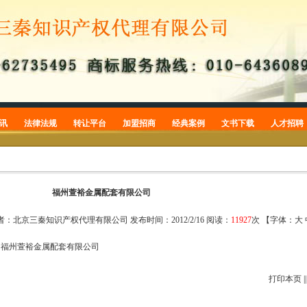
讯
法律法规
转让平台
加盟招商
经典案例
文书下载
人才招聘
商标
商标转让
加盟招商
商标案例
商标申请
专利
专利转让
专利案例
专利申请
版权
版权案例
版权登记
福州萱裕金属配套有限公司
常识
商标公告
者
：北京三秦知识产权代理有限公司
发布时间
：2012/2/16
阅读
：
11927
次 【字体：
大
品牌案件
福州萱裕金属配套有限公司
打印本页
|