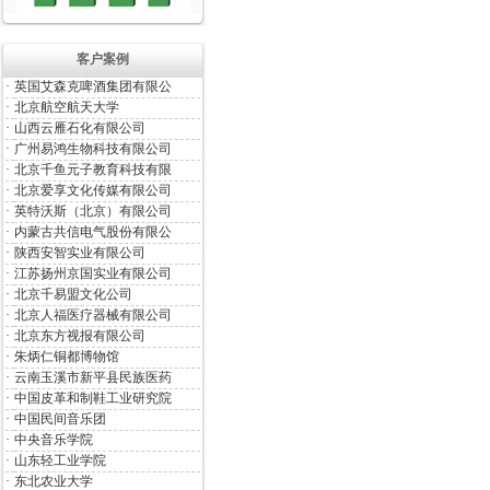
客户案例
·
英国艾森克啤酒集团有限公
·
北京航空航天大学
·
山西云雁石化有限公司
·
广州易鸿生物科技有限公司
·
北京千鱼元子教育科技有限
·
北京爱享文化传媒有限公司
·
英特沃斯（北京）有限公司
·
内蒙古共信电气股份有限公
·
陕西安智实业有限公司
·
江苏扬州京国实业有限公司
·
北京千易盟文化公司
·
北京人福医疗器械有限公司
·
北京东方视报有限公司
·
朱炳仁铜都博物馆
·
云南玉溪市新平县民族医药
·
中国皮革和制鞋工业研究院
·
中国民间音乐团
·
中央音乐学院
·
山东轻工业学院
·
东北农业大学