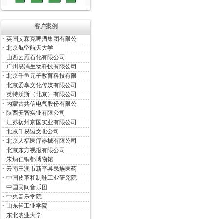
客户案例
·
英国艾森克啤酒集团有限公
·
北京航空航天大学
·
山西云雁石化有限公司
·
广州易鸿生物科技有限公司
·
北京千鱼元子教育科技有限
·
北京爱享文化传媒有限公司
·
英特沃斯（北京）有限公司
·
内蒙古共信电气股份有限公
·
陕西安智实业有限公司
·
江苏扬州京国实业有限公司
·
北京千易盟文化公司
·
北京人福医疗器械有限公司
·
北京东方视报有限公司
·
朱炳仁铜都博物馆
·
云南玉溪市新平县民族医药
·
中国皮革和制鞋工业研究院
·
中国民间音乐团
·
中央音乐学院
·
山东轻工业学院
·
东北农业大学