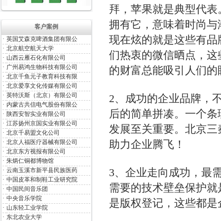
拜，苹果就是典型代表
拥有它，意味着时尚与
客户案例
现在炫的就是这些有品
·
英国艾森克啤酒集团有限公
·
北京航空航天大学
们热衷的微信晒点，这
·
山西云雁石化有限公司
·
广州易鸿生物科技有限公司
的财富总能吸引人们的
·
北京千鱼元子教育科技有限
·
北京爱享文化传媒有限公司
·
英特沃斯（北京）有限公司
2、成功的企业品牌，
·
内蒙古共信电气股份有限公
后的简单拼凑。一个条
·
陕西安智实业有限公司
·
江苏扬州京国实业有限公司
发展至关重要。北京三
·
北京千易盟文化公司
助力企业腾飞！
·
北京人福医疗器械有限公司
·
北京东方视报有限公司
·
朱炳仁铜都博物馆
3、企业走向成功，最
·
云南玉溪市新平县民族医药
·
中国皮革和制鞋工业研究院
需要的技术壁垒保护就
·
中国民间音乐团
·
中央音乐学院
是版权登记，这些都是
·
山东轻工业学院
·
东北农业大学