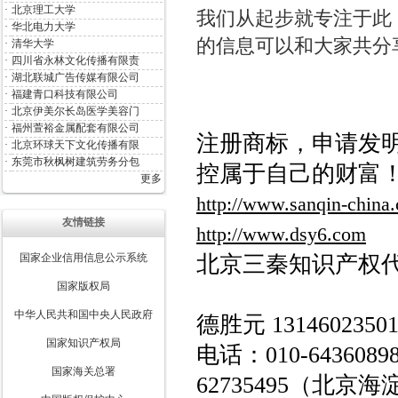
·
北京理工大学
我们从起步就专注于此
·
华北电力大学
的信息可以和大家共分
·
清华大学
·
四川省永林文化传播有限责
·
湖北联城广告传媒有限公司
·
福建青口科技有限公司
·
北京伊美尔长岛医学美容门
·
福州萱裕金属配套有限公司
注册商标，申请发
·
北京环球天下文化传播有限
·
东莞市秋枫树建筑劳务分包
控属于自己的财富
更多
http://www.sanqin-china
友情链接
http://www.dsy6.com
国家企业信用信息公示系统
北京三秦知识产权
国家版权局
中华人民共和国中央人民政府
德胜元 1314602350
国家知识产权局
电话：010-6436089
国家海关总署
62735495
（北京海