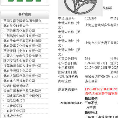
类似群
客户案例
申请/注册号
1032964
申请
·
英国艾森克啤酒集团有限公
申请人名称（中
上海忠意建材实业有限
·
北京航空航天大学
文）
·
山西云雁石化有限公司
申请人名称（英
·
广州易鸿生物科技有限公司
文）
·
北京千鱼元子教育科技有限
申请人地址（中
上海市松江大昆工业园区大
文）
·
北京爱享文化传媒有限公司
申请人地址（英
·
英特沃斯（北京）有限公司
文）
·
内蒙古共信电气股份有限公
初审公告期号
584
注册
·
陕西安智实业有限公司
初审公告日期
1997年03月21日
注册
·
江苏扬州京国实业有限公司
专用权期限
2017年06月21日 至 20
·
北京千易盟文化公司
国际注册日期
后期
·
北京人福医疗器械有限公司
代理/办理机构
律诚知识产权代理（上
·
北京东方视报有限公司
商标流程
点击查看
·
朱炳仁铜都博物馆
LIVE/REGISTRATION/Canc
商标状态图标
·
云南玉溪市新平县民族医药
撤销/无效宣告申请审查
·
中国皮革和制鞋工业研究院
撤回撤销
·
中国民间音乐团
20180000004135
三年不使
·
中央音乐学院
用申请
·
山东轻工业学院
撤销连续
·
东北农业大学
三年停止
有退信(关于