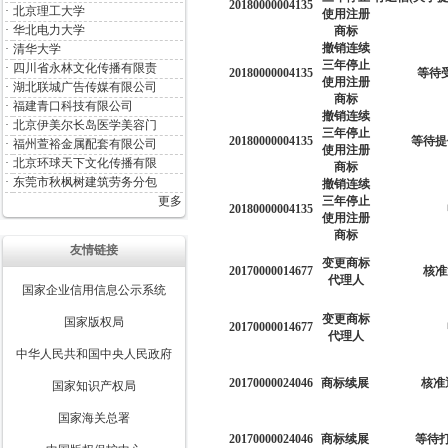
20180000004135
·
北京理工大学
使用注册
·
华北电力大学
商标
撤销连续
·
清华大学
三年停止
·
四川省永林文化传播有限责
20180000004135
等待
使用注册
·
湖北联城广告传媒有限公司
商标
·
福建青口科技有限公司
撤销连续
·
北京伊美尔长岛医学美容门
三年停止
20180000004135
等待提
·
福州萱裕金属配套有限公司
使用注册
·
北京环球天下文化传播有限
商标
·
东莞市秋枫树建筑劳务分包
撤销连续
更多
三年停止
20180000004135
使用注册
商标
友情链接
变更商标
20170000014677
核准
代理人
国家企业信用信息公示系统
变更商标
国家版权局
20170000014677
代理人
中华人民共和国中央人民政府
20170000024046
商标续展
核准
国家知识产权局
国家海关总署
20170000024046
商标续展
等待