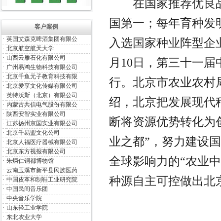
	在国家推荐优良品种中，北京自主选育的品种占比全
国第一；每年育种发明
客户案例
·
英国艾森克啤酒集团有限公
入选国家种业阵型企业和
·
北京航空航天大学
·
山西云雁石化有限公司
月10日，第三十一
·
广州易鸿生物科技有限公司
·
北京千鱼元子教育科技有限
行。北京市农业农村
·
北京爱享文化传媒有限公司
·
英特沃斯（北京）有限公司
绍，北京把发展现代
·
内蒙古共信电气股份有限公
·
陕西安智实业有限公司
断将资源优势转化为
·
江苏扬州京国实业有限公司
·
北京千易盟文化公司
业之都”，努力建设
·
北京人福医疗器械有限公司
·
北京东方视报有限公司
全球影响力的“农业
·
朱炳仁铜都博物馆
·
云南玉溪市新平县民族医药
·
中国皮革和制鞋工业研究院
·
中国民间音乐团
·
中央音乐学院
·
山东轻工业学院
·
东北农业大学