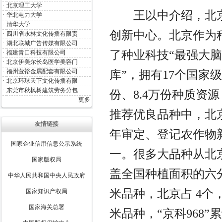
·
北京理工大学
	王以中介绍，北京加强种业科技创新，打造现代种业
·
华北电力大学
·
清华大学
创新中心。北京作为
·
四川省永林文化传播有限责
·
湖北联城广告传媒有限公司
了种业科技“最强大脑
·
福建青口科技有限公司
·
北京伊美尔长岛医学美容门
·
福州萱裕金属配套有限公司
库”，拥有17个国家级
·
北京环球天下文化传播有限
·
东莞市秋枫树建筑劳务分包
份、8.4万份种质资
更多
推荐优良品种中，北
友情链接
年审定、登记农作物新
国家企业信用信息公示系统
一。很多大品种从北
国家版权局
盖全国种植面积的六
中华人民共和国中央人民政府
米品种，北京占 4个
国家知识产权局
国家海关总署
米品种，“京科968”