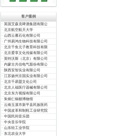
客户案例
·
英国艾森克啤酒集团有限公
·
北京航空航天大学
·
山西云雁石化有限公司
·
广州易鸿生物科技有限公司
·
北京千鱼元子教育科技有限
·
北京爱享文化传媒有限公司
·
英特沃斯（北京）有限公司
·
内蒙古共信电气股份有限公
·
陕西安智实业有限公司
·
江苏扬州京国实业有限公司
·
北京千易盟文化公司
·
北京人福医疗器械有限公司
·
北京东方视报有限公司
·
朱炳仁铜都博物馆
·
云南玉溪市新平县民族医药
·
中国皮革和制鞋工业研究院
·
中国民间音乐团
·
中央音乐学院
·
山东轻工业学院
·
东北农业大学