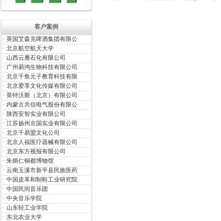
客户案例
·
英国艾森克啤酒集团有限公
·
北京航空航天大学
·
山西云雁石化有限公司
·
广州易鸿生物科技有限公司
·
北京千鱼元子教育科技有限
·
北京爱享文化传媒有限公司
·
英特沃斯（北京）有限公司
·
内蒙古共信电气股份有限公
·
陕西安智实业有限公司
·
江苏扬州京国实业有限公司
·
北京千易盟文化公司
·
北京人福医疗器械有限公司
·
北京东方视报有限公司
·
朱炳仁铜都博物馆
·
云南玉溪市新平县民族医药
·
中国皮革和制鞋工业研究院
·
中国民间音乐团
·
中央音乐学院
·
山东轻工业学院
·
东北农业大学