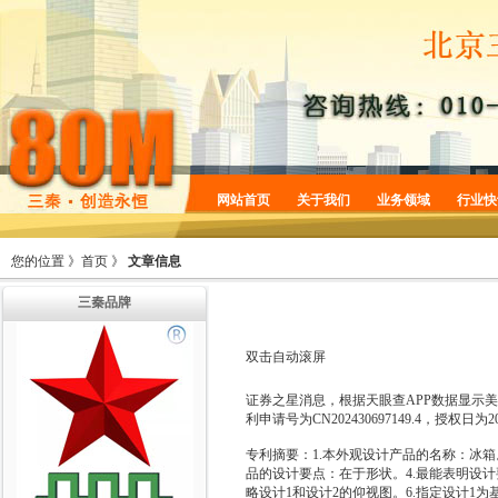
网站首页
关于我们
业务领域
行业快
企业简介
商标服务
您的位置 》
首页
》
文章信息
企业规划
专利服务
三秦品牌
企业文化
版权服务
增值服务
法律服务
双击自动滚屏
机构设置
证券之星消息，根据天眼查APP数据显示美
利申请号为CN202430697149.4，授权日为2
专利摘要：1.本外观设计产品的名称：冰箱
品的设计要点：在于形状。4.最能表明设计
略设计1和设计2的仰视图。6.指定设计1为