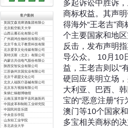
多起诉讼中胜诉，
商标权益。其声明
客户案例
得海外“王老吉”
·
英国艾森克啤酒集团有限公
·
北京航空航天大学
个主要国家和地区
·
山西云雁石化有限公司
·
广州易鸿生物科技有限公司
反击，发布声明指
·
北京千鱼元子教育科技有限
·
北京爱享文化传媒有限公司
导公众。 10月1
·
英特沃斯（北京）有限公司
·
内蒙古共信电气股份有限公
益，王老吉则以“
·
陕西安智实业有限公司
·
江苏扬州京国实业有限公司
硬回应表明立场，
·
北京千易盟文化公司
·
北京人福医疗器械有限公司
大利亚、巴西、韩
·
北京东方视报有限公司
·
朱炳仁铜都博物馆
宝的“恶意注册”
·
云南玉溪市新平县民族医药
·
中国皮革和制鞋工业研究院
澳门等10个国家
·
中国民间音乐团
·
中央音乐学院
多宝相关商标的决
·
山东轻工业学院
·
东北农业大学